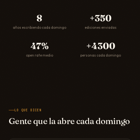
8
+
350
años escribiendo cada domingo
ediciones enviadas
47
%
+
4300
open rate medio
personas cada domingo
LO QUE DICEN
Gente que la abre cada domingo