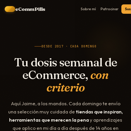
eCommPills
Sus
Sobre mí
Patrocinar
DESDE 2017 · CADA DOMINGO
Tu dosis semanal de
eCommerce,
con
criterio
Aquí Jaime, a los mandos. Cada domingo te envío
una selección muy cuidada de
tiendas que inspiran,
herramientas que merecen la pena
y aprendizajes
que aplico en mi día a día después de 14 años en