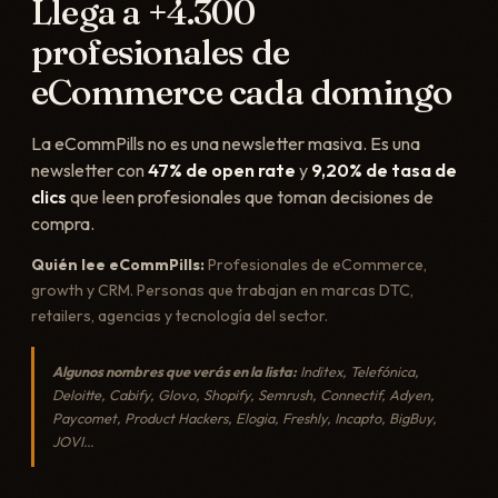
Llega a +4.300
profesionales de
eCommerce cada domingo
La eCommPills no es una newsletter masiva. Es una
newsletter con
47% de open rate
y
9,20% de tasa de
clics
que leen profesionales que toman decisiones de
compra.
Quién lee eCommPills:
Profesionales de eCommerce,
growth y CRM. Personas que trabajan en marcas DTC,
retailers, agencias y tecnología del sector.
Algunos nombres que verás en la lista:
Inditex, Telefónica,
Deloitte, Cabify, Glovo, Shopify, Semrush, Connectif, Adyen,
Paycomet, Product Hackers, Elogia, Freshly, Incapto, BigBuy,
JOVI…