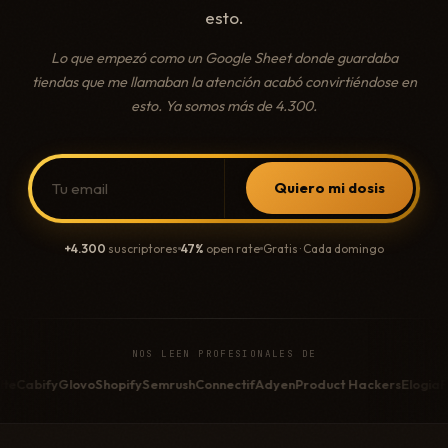
esto.
Lo que empezó como un Google Sheet donde guardaba
tiendas que me llamaban la atención acabó convirtiéndose en
esto. Ya somos más de 4.300.
Quiero mi dosis
+4.300
suscriptores
47%
open rate
Gratis · Cada domingo
NOS LEEN PROFESIONALES DE
Shopify
Semrush
Connectif
Adyen
Product Hackers
Elogia
Freshly Cosmeti